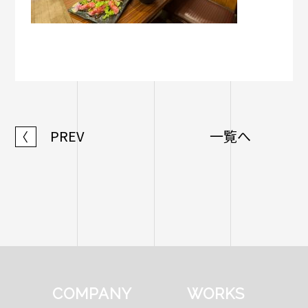
PREV
一覧へ
〈
COMPANY
WORKS