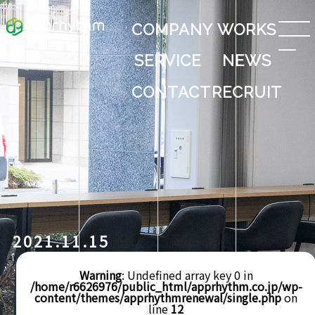
COMPANY
WORKS
SERVICE
NEWS
CONTACT
RECRUIT
2021.11.15
Warning
: Undefined array key 0 in
/home/r6626976/public_html/apprhythm.co.jp/wp-
content/themes/apprhythmrenewal/single.php
on
line
12