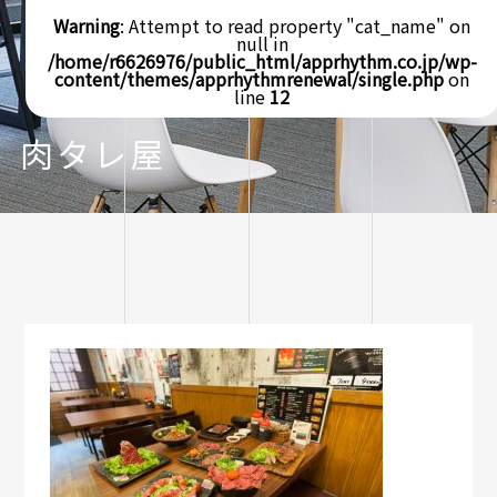
Warning
: Attempt to read property "cat_name" on
null in
/home/r6626976/public_html/apprhythm.co.jp/wp-
content/themes/apprhythmrenewal/single.php
on
line
12
肉タレ屋