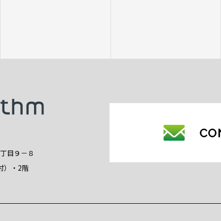
2丁目９－８
付）・2階