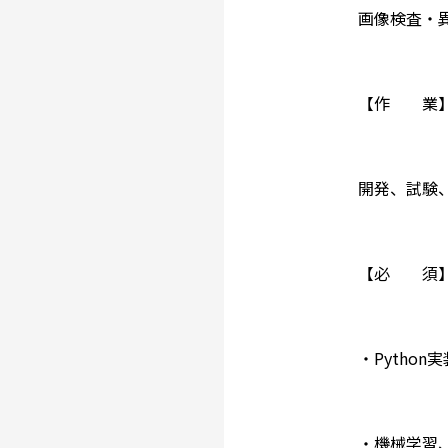
画像検査・異
【作 業
開発、試験
【必 須
・Python
・機械学習