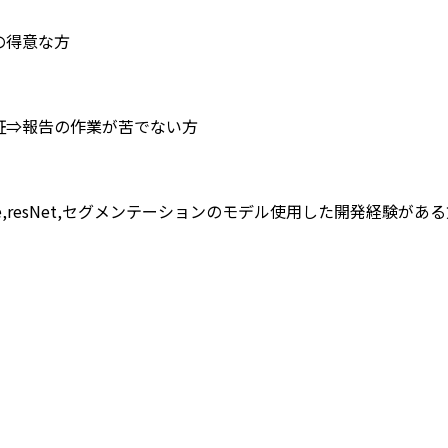
の得意な方
証⇒報告の作業が苦でない方
ose,resNet,セグメンテーションのモデル使用した開発経験があ
】