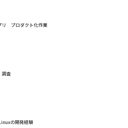
】
プリ プロダクト化作業
】
、調査
】
、Linuxの開発経験