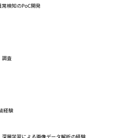
常検知のPoC開発
】
、調査
】
実装経験
、深層学習による画像データ解析の経験