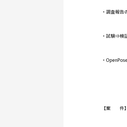
・調査報告
・試験⇒検
・OpenP
【案 件