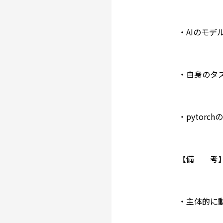
・AIのモデ
・自身のタ
・pytorch
【備 考
・主体的に