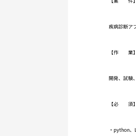
【案 件
疾病診断ア
【作 業
開発、試験
【必 須
・python