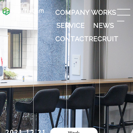
COMPANY
WORKS
SERVICE
NEWS
CONTACT
RECRUIT
2021.12.21
Work