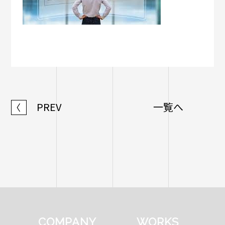
PREV
一覧へ
〈
COMPANY
WORKS