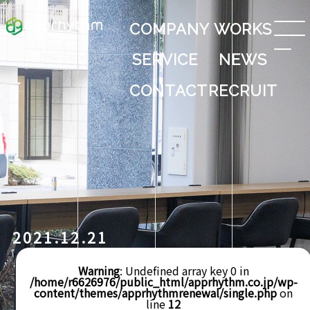
COMPANY
WORKS
SERVICE
NEWS
CONTACT
RECRUIT
2021.12.21
Warning
: Undefined array key 0 in
/home/r6626976/public_html/apprhythm.co.jp/wp-
content/themes/apprhythmrenewal/single.php
on
line
12