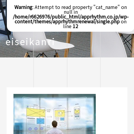
Warning
: Attempt to read property "cat_name" on
null in
/home/r6626976/public_html/apprhythm.co.jp/wp-
content/themes/apprhythmrenewal/single.php
on
line
12
eiseikanri