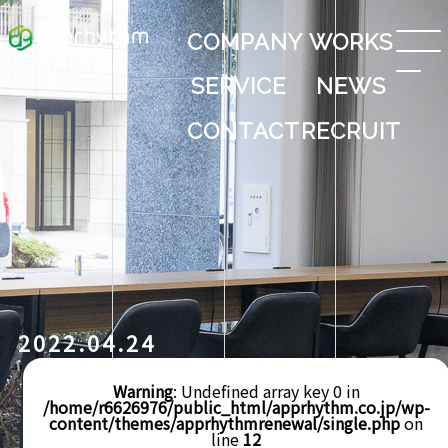
COMPANY
WORKS
SERVICE
NEWS
CONTACT
RECRUIT
2022.04.24
Warning
: Undefined array key 0 in
/home/r6626976/public_html/apprhythm.co.jp/wp-
content/themes/apprhythmrenewal/single.php
on
line
12