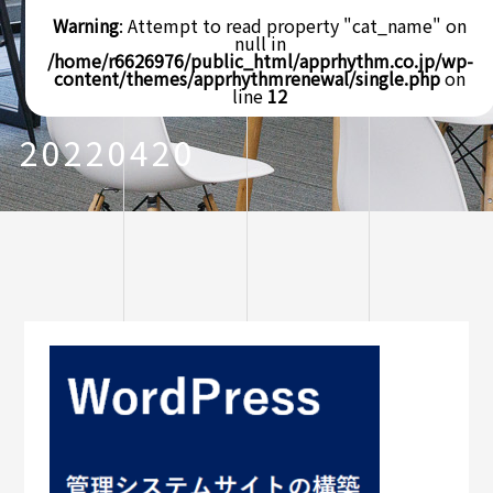
Warning
: Attempt to read property "cat_name" on
null in
/home/r6626976/public_html/apprhythm.co.jp/wp-
content/themes/apprhythmrenewal/single.php
on
line
12
20220420