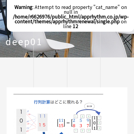
Warning
: Attempt to read property "cat_name" on
null in
/home/r6626976/public_html/apprhythm.co.jp/wp-
content/themes/apprhythmrenewal/single.php
on
line
12
deep01