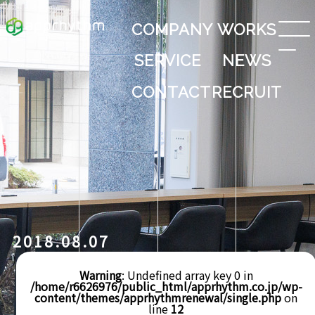
COMPANY
WORKS
SERVICE
NEWS
CONTACT
RECRUIT
2018.08.07
Warning
: Undefined array key 0 in
/home/r6626976/public_html/apprhythm.co.jp/wp-
content/themes/apprhythmrenewal/single.php
on
line
12