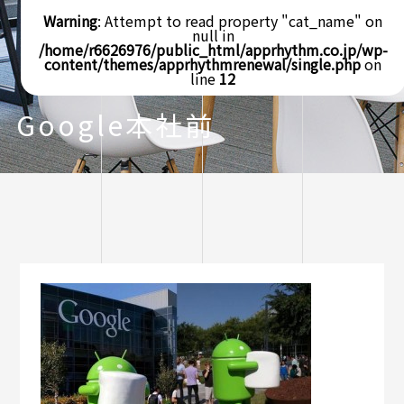
Warning
: Attempt to read property "cat_name" on
null in
/home/r6626976/public_html/apprhythm.co.jp/wp-
content/themes/apprhythmrenewal/single.php
on
line
12
Google本社前