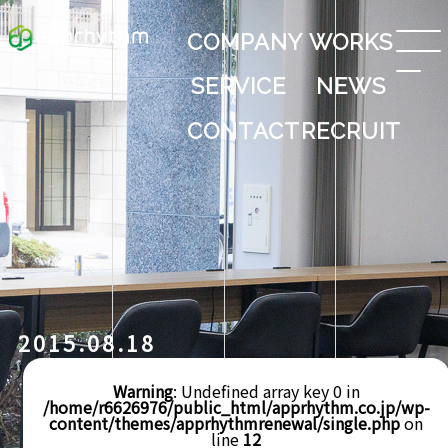
COMPANY
WORKS
SERVICE
NEWS
CONTACT
RECRUIT
2015.08.18
Warning
: Undefined array key 0 in
/home/r6626976/public_html/apprhythm.co.jp/wp-
content/themes/apprhythmrenewal/single.php
on
line
12