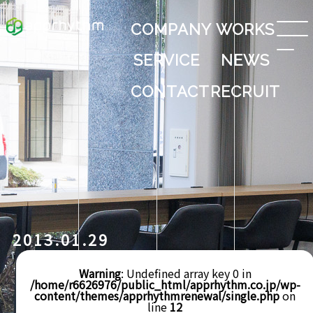
COMPANY
WORKS
SERVICE
NEWS
CONTACT
RECRUIT
2013.01.29
Warning
: Undefined array key 0 in
/home/r6626976/public_html/apprhythm.co.jp/wp-
content/themes/apprhythmrenewal/single.php
on
line
12