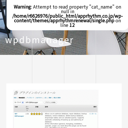
Warning
: Attempt to read property "cat_name" on
null in
/home/r6626976/public_html/apprhythm.co.jp/wp-
content/themes/apprhythmrenewal/single.php
on
line
12
wpdbmanager