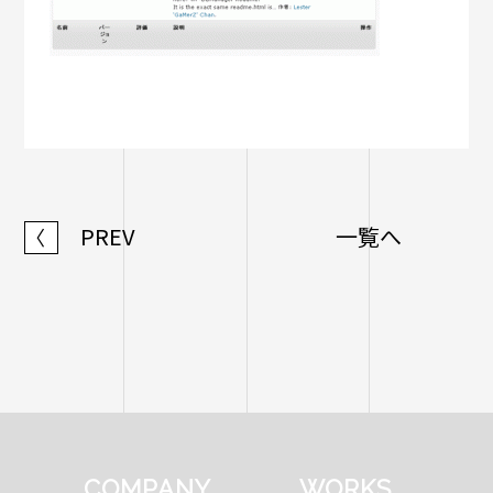
PREV
一覧へ
〈
COMPANY
WORKS