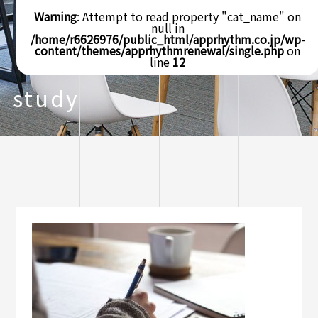
Warning
: Attempt to read property "cat_name" on
null in
/home/r6626976/public_html/apprhythm.co.jp/wp-
content/themes/apprhythmrenewal/single.php
on
line
12
study