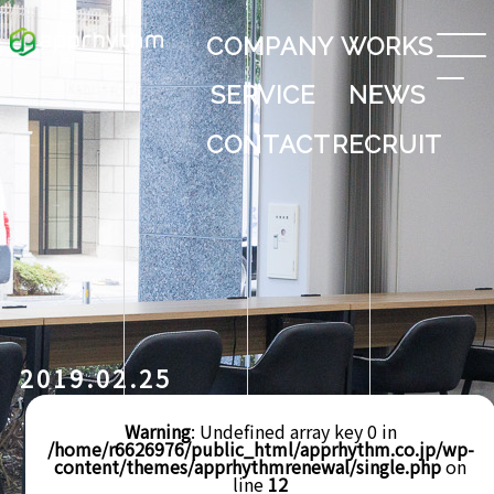
COMPANY
WORKS
SERVICE
NEWS
CONTACT
RECRUIT
2019.02.25
Warning
: Undefined array key 0 in
/home/r6626976/public_html/apprhythm.co.jp/wp-
content/themes/apprhythmrenewal/single.php
on
line
12