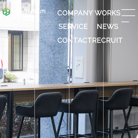
COMPANY
WORKS
SERVICE
NEWS
CONTACT
RECRUIT