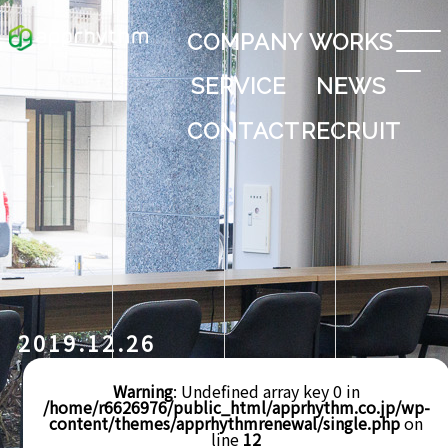
COMPANY
WORKS
SERVICE
NEWS
CONTACT
RECRUIT
2019.12.26
Warning
: Undefined array key 0 in
/home/r6626976/public_html/apprhythm.co.jp/wp-
content/themes/apprhythmrenewal/single.php
on
line
12