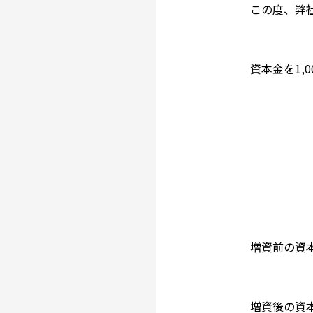
この度、弊社
資本金を1,
増資前の資本
増資後の資本