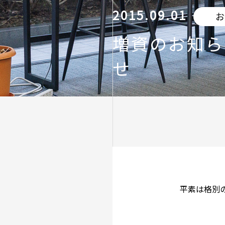
2015.09.01
お
増資のお知ら
せ
平素は格別