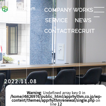
COMPANY
WORKS
SERVICE
NEWS
CONTACT
RECRUIT
2022.11.08
Warning
: Undefined array key 0 in
/home/r6626976/public_html/apprhythm.co.jp/wp-
content/themes/apprhythmrenewal/single.php
on
line
12