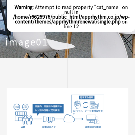
Warning
: Attempt to read property "cat_name" on
null in
/home/r6626976/public_html/apprhythm.co.jp/wp-
content/themes/apprhythmrenewal/single.php
on
line
12
image01