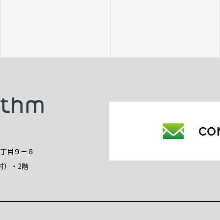
2丁目９－８
付）・2階