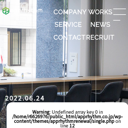
COMPANY
WORKS
SERVICE
NEWS
CONTACT
RECRUIT
2022.06.24
Warning
: Undefined array key 0 in
/home/r6626976/public_html/apprhythm.co.jp/wp-
content/themes/apprhythmrenewal/single.php
on
line
12