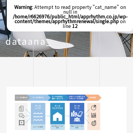
Warning
: Attempt to read property "cat_name" on
null in
/home/r6626976/public_html/apprhythm.co.jp/wp-
content/themes/apprhythmrenewal/single.php
on
line
12
dataana_