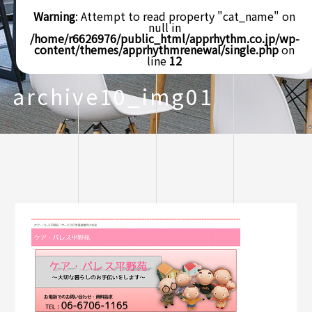
Warning
: Attempt to read property "cat_name" on
null in
/home/r6626976/public_html/apprhythm.co.jp/wp-
content/themes/apprhythmrenewal/single.php
on
line
12
archive10_img01