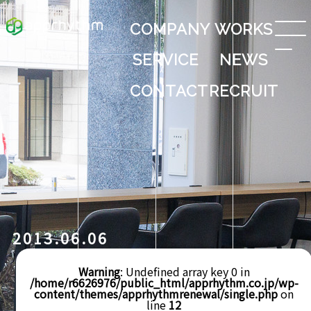
COMPANY
WORKS
SERVICE
NEWS
CONTACT
RECRUIT
2013.06.06
Warning
: Undefined array key 0 in
/home/r6626976/public_html/apprhythm.co.jp/wp-
content/themes/apprhythmrenewal/single.php
on
line
12