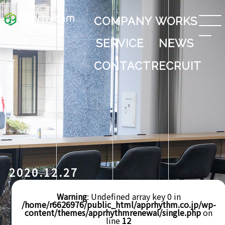
COMPANY
WORKS
SERVICE
NEWS
CONTACT
RECRUIT
2020.12.27
Warning
: Undefined array key 0 in
/home/r6626976/public_html/apprhythm.co.jp/wp-
content/themes/apprhythmrenewal/single.php
on
line
12