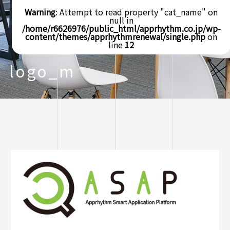
Warning
: Attempt to read property "cat_name" on
null in
/home/r6626976/public_html/apprhythm.co.jp/wp-
content/themes/apprhythmrenewal/single.php
on
line
12
logo_m