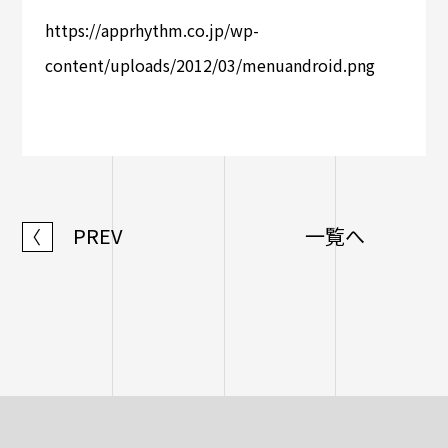
https://apprhythm.co.jp/wp-
content/uploads/2012/03/menuandroid.png
PREV
一覧へ
〈