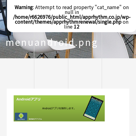
Warning
: Attempt to read property "cat_name" on
null in
/home/r6626976/public_html/apprhythm.co.jp/wp-
content/themes/apprhythmrenewal/single.php
on
line
12
menuandroid.png