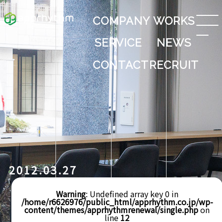
COMPANY
WORKS
SERVICE
NEWS
CONTACT
RECRUIT
2012.03.27
Warning
: Undefined array key 0 in
/home/r6626976/public_html/apprhythm.co.jp/wp-
content/themes/apprhythmrenewal/single.php
on
line
12