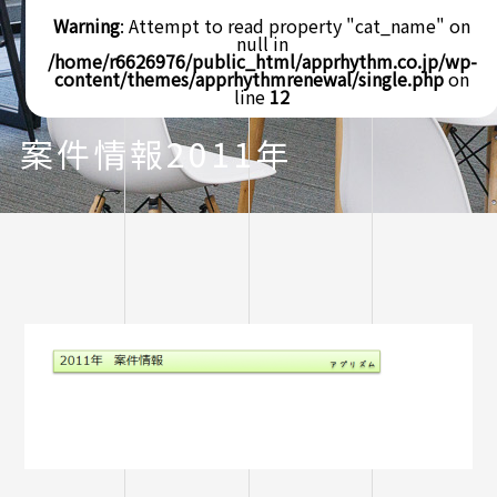
Warning
: Attempt to read property "cat_name" on
null in
/home/r6626976/public_html/apprhythm.co.jp/wp-
content/themes/apprhythmrenewal/single.php
on
line
12
案件情報2011年