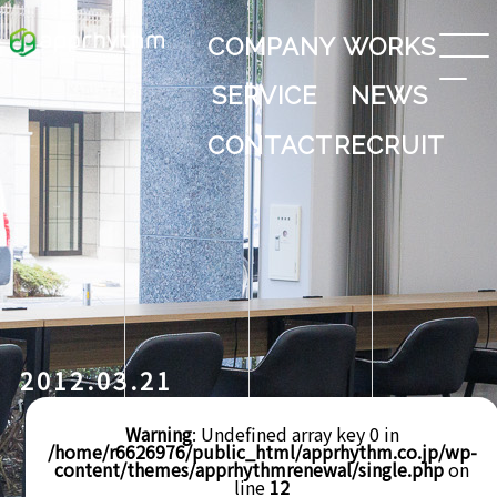
COMPANY
WORKS
SERVICE
NEWS
CONTACT
RECRUIT
2012.03.21
Warning
: Undefined array key 0 in
/home/r6626976/public_html/apprhythm.co.jp/wp-
content/themes/apprhythmrenewal/single.php
on
line
12