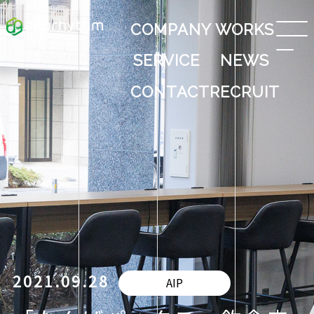
COMPANY
WORKS
SERVICE
NEWS
CONTACT
RECRUIT
2021.09.28
AIP