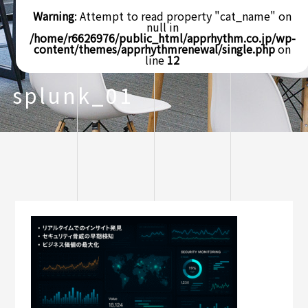
Warning
: Attempt to read property "cat_name" on
null in
/home/r6626976/public_html/apprhythm.co.jp/wp-
content/themes/apprhythmrenewal/single.php
on
line
12
splunk_01