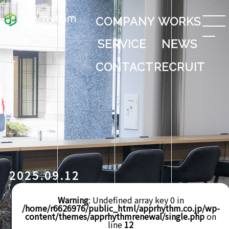
COMPANY
WORKS
SERVICE
NEWS
CONTACT
RECRUIT
2025.09.12
Warning
: Undefined array key 0 in
/home/r6626976/public_html/apprhythm.co.jp/wp-
content/themes/apprhythmrenewal/single.php
on
line
12