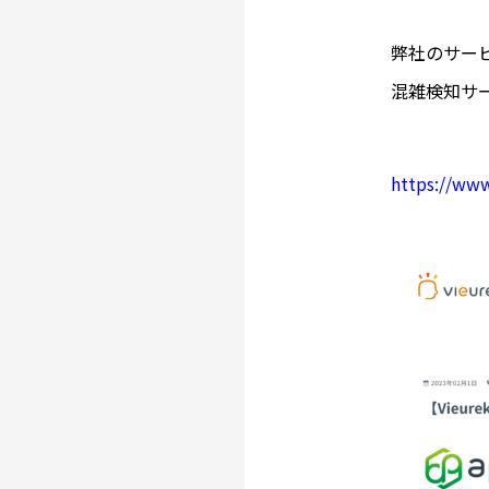
弊社のサー
混雑検知サ
https://ww