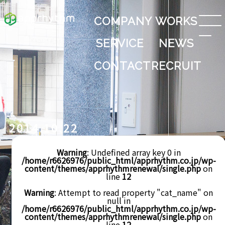
COMPANY
WORKS
SERVICE
NEWS
CONTACT
RECRUIT
2014.10.22
Warning
: Undefined array key 0 in
/home/r6626976/public_html/apprhythm.co.jp/wp-
content/themes/apprhythmrenewal/single.php
on
line
12
Warning
: Attempt to read property "cat_name" on
null in
/home/r6626976/public_html/apprhythm.co.jp/wp-
content/themes/apprhythmrenewal/single.php
on
line
12