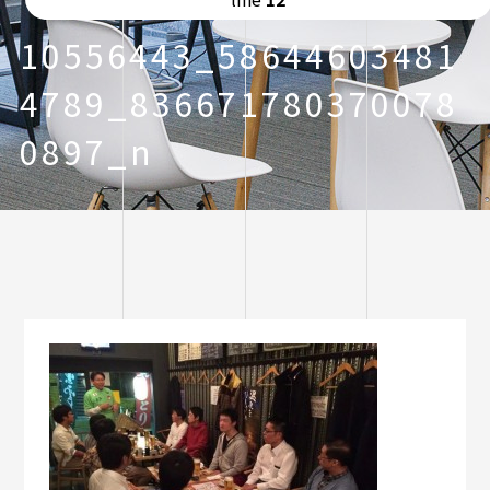
10556443_58644603481
4789_836671780370078
0897_n