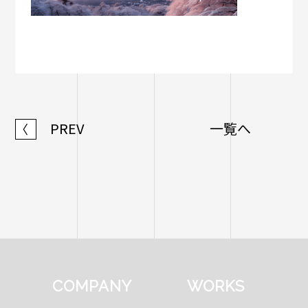
PREV
一覧へ
〈
COMPANY
WORKS