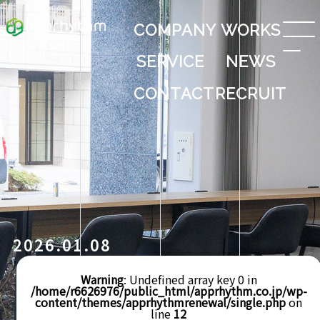
COMPANY
WORKS
SERVICE
NEWS
CONTACT
RECRUIT
2026.01.08
Warning
: Undefined array key 0 in
/home/r6626976/public_html/apprhythm.co.jp/wp-
content/themes/apprhythmrenewal/single.php
on
line
12