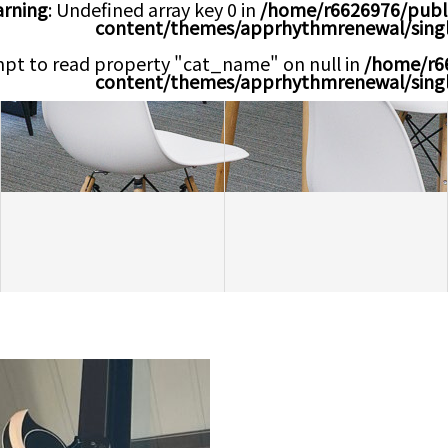
rning
: Undefined array key 0 in
/home/r6626976/publ
content/themes/apprhythmrenewal/sing
mpt to read property "cat_name" on null in
/home/r6
content/themes/apprhythmrenewal/sing