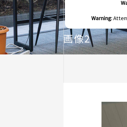
Wa
Warning
: Atte
画像2