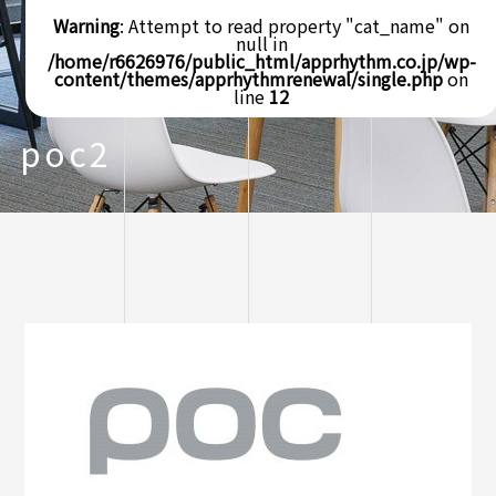
Warning
: Attempt to read property "cat_name" on
null in
/home/r6626976/public_html/apprhythm.co.jp/wp-
content/themes/apprhythmrenewal/single.php
on
line
12
poc2