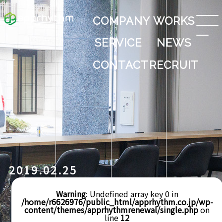
COMPANY
WORKS
SERVICE
NEWS
CONTACT
RECRUIT
2019.02.25
Warning
: Undefined array key 0 in
/home/r6626976/public_html/apprhythm.co.jp/wp-
content/themes/apprhythmrenewal/single.php
on
line
12