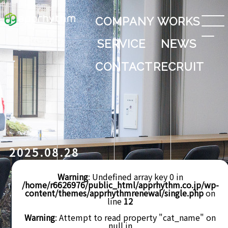
COMPANY
WORKS
SERVICE
NEWS
CONTACT
RECRUIT
2025.08.28
Warning
: Undefined array key 0 in
/home/r6626976/public_html/apprhythm.co.jp/wp-
content/themes/apprhythmrenewal/single.php
on
line
12
Warning
: Attempt to read property "cat_name" on
null in