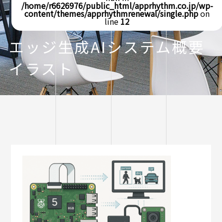
/home/r6626976/public_html/apprhythm.co.jp/wp-
content/themes/apprhythmrenewal/single.php
on
line
12
エッジ生成AIシステム概要
イラスト