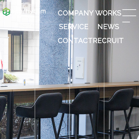
COMPANY
WORKS
SERVICE
NEWS
CONTACT
RECRUIT