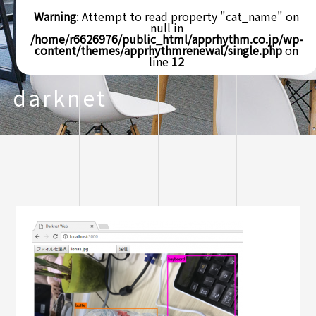
Warning
: Attempt to read property "cat_name" on
null in
/home/r6626976/public_html/apprhythm.co.jp/wp-
content/themes/apprhythmrenewal/single.php
on
line
12
darknet