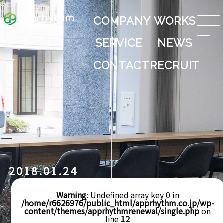
COMPANY
WORKS
SERVICE
NEWS
CONTACT
RECRUIT
2018.01.24
Warning
: Undefined array key 0 in
/home/r6626976/public_html/apprhythm.co.jp/wp-
content/themes/apprhythmrenewal/single.php
on
line
12