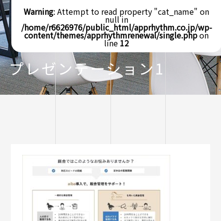
Warning
: Attempt to read property "cat_name" on
null in
/home/r6626976/public_html/apprhythm.co.jp/wp-
content/themes/apprhythmrenewal/single.php
on
line
12
プレゼンテーション1