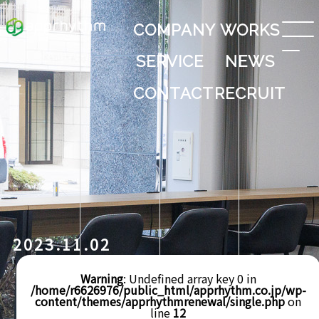
COMPANY
WORKS
SERVICE
NEWS
CONTACT
RECRUIT
2023.11.02
Warning
: Undefined array key 0 in
/home/r6626976/public_html/apprhythm.co.jp/wp-
content/themes/apprhythmrenewal/single.php
on
line
12