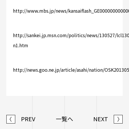
http://www.mbs.jp/news/kansaiflash_GE00000000000
http://sankei.jp.msn.com/politics/news/130527/lcl1
n1.htm
http://news.goo.ne.jp/article/asahi/nation/OSK20130
PREV
一覧へ
NEXT
〈
〉