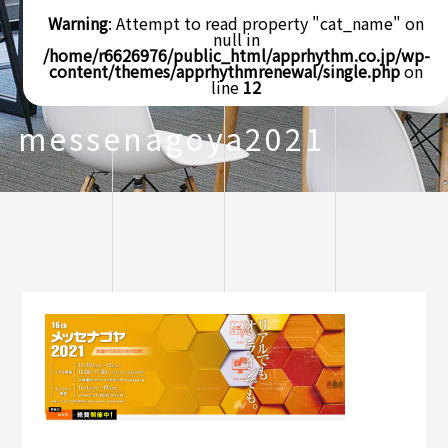
Warning
: Attempt to read property "cat_name" on
null in
/home/r6626976/public_html/apprhythm.co.jp/wp-
content/themes/apprhythmrenewal/single.php
on
line
12
messenagoya2021