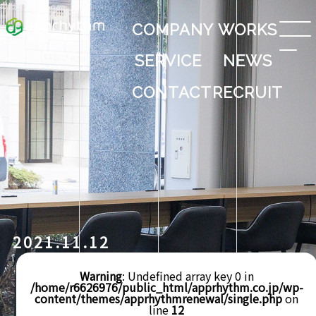
COMPANY
WORKS
SERVICE
NEWS
CONTACT
RECRUIT
2021.11.12
Warning
: Undefined array key 0 in
/home/r6626976/public_html/apprhythm.co.jp/wp-
content/themes/apprhythmrenewal/single.php
on
line
12