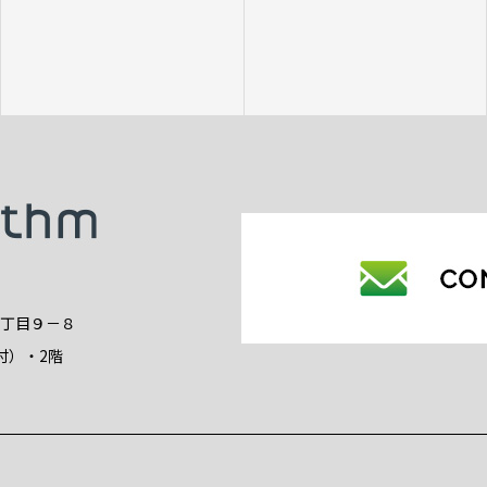
2丁目９－８
付）・2階