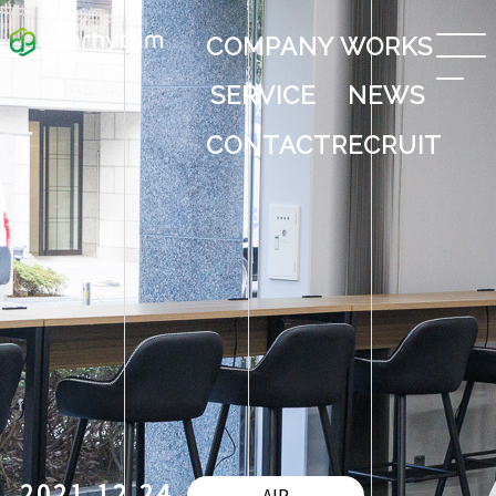
COMPANY
WORKS
SERVICE
NEWS
CONTACT
RECRUIT
2021.12.24
AIP