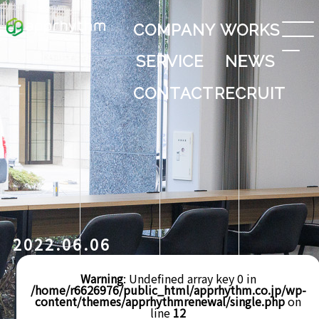
COMPANY
WORKS
SERVICE
NEWS
CONTACT
RECRUIT
2022.06.06
Warning
: Undefined array key 0 in
/home/r6626976/public_html/apprhythm.co.jp/wp-
content/themes/apprhythmrenewal/single.php
on
line
12