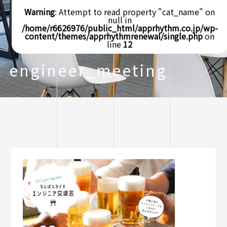
Warning
: Attempt to read property "cat_name" on
null in
/home/r6626976/public_html/apprhythm.co.jp/wp-
content/themes/apprhythmrenewal/single.php
on
line
12
engineer_meeting