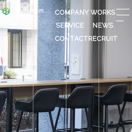
COMPANY
WORKS
SERVICE
NEWS
CONTACT
RECRUIT