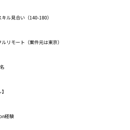
キル見合い（140-180）
フルリモート（案件元は東京）
1名
ル】
hon経験