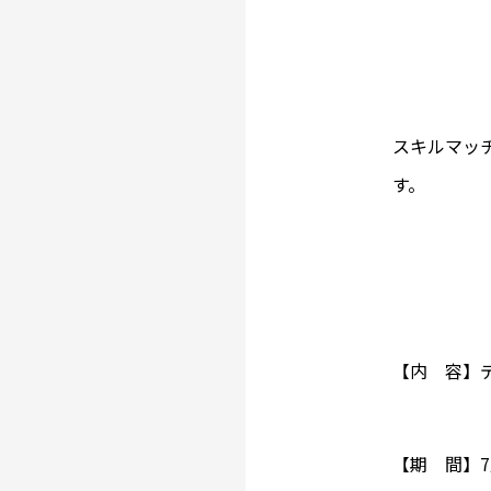
スキルマッ
す。
【内 容】
【期 間】7