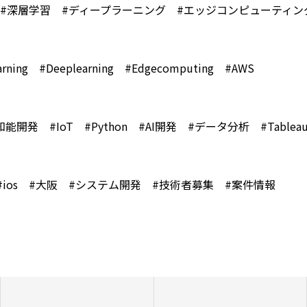
 #深層学習 #ディープラーニング #エッジコンピューティン
earning #Deeplearning #Edgecomputing #AWS
知能開発 #IoT #Python #AI開発 #データ分析 #Tablea
id #ios #大阪 #システム開発 #技術者募集 #案件情報