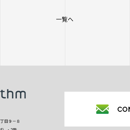
一覧へ
2丁目９－８
付）・2階