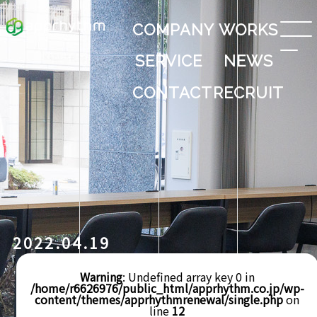
COMPANY
WORKS
SERVICE
NEWS
CONTACT
RECRUIT
2022.04.19
Warning
: Undefined array key 0 in
/home/r6626976/public_html/apprhythm.co.jp/wp-
content/themes/apprhythmrenewal/single.php
on
line
12