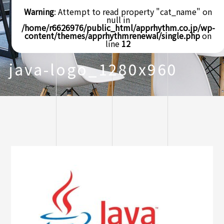
Warning
: Attempt to read property "cat_name" on
null in
/home/r6626976/public_html/apprhythm.co.jp/wp-
content/themes/apprhythmrenewal/single.php
on
line
12
java-logo_1280x960