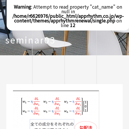
Warning
: Attempt to read property "cat_name" on
null in
/home/r6626976/public_html/apprhythm.co.jp/wp-
content/themes/apprhythmrenewal/single.php
on
line
12
seminar03