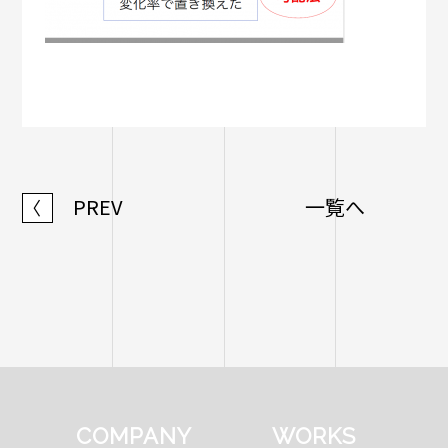
PREV
一覧へ
〈
COMPANY
WORKS