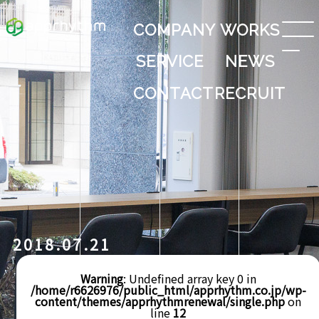
COMPANY
WORKS
SERVICE
NEWS
CONTACT
RECRUIT
2018.07.21
Warning
: Undefined array key 0 in
/home/r6626976/public_html/apprhythm.co.jp/wp-
content/themes/apprhythmrenewal/single.php
on
line
12