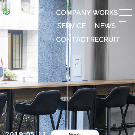
COMPANY
WORKS
SERVICE
NEWS
CONTACT
RECRUIT
2019.05.11
Work