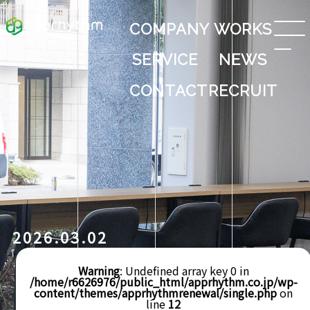
COMPANY
WORKS
SERVICE
NEWS
CONTACT
RECRUIT
2026.03.02
Warning
: Undefined array key 0 in
/home/r6626976/public_html/apprhythm.co.jp/wp-
content/themes/apprhythmrenewal/single.php
on
line
12