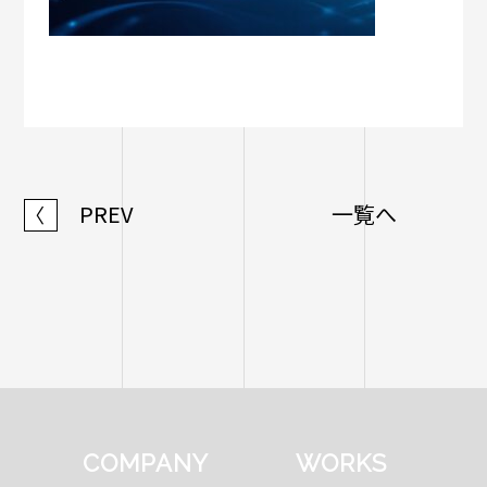
PREV
一覧へ
〈
COMPANY
WORKS