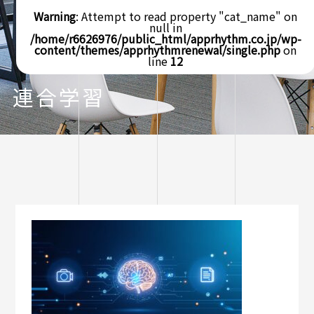
Warning
: Attempt to read property "cat_name" on
null in
/home/r6626976/public_html/apprhythm.co.jp/wp-
content/themes/apprhythmrenewal/single.php
on
line
12
連合学習