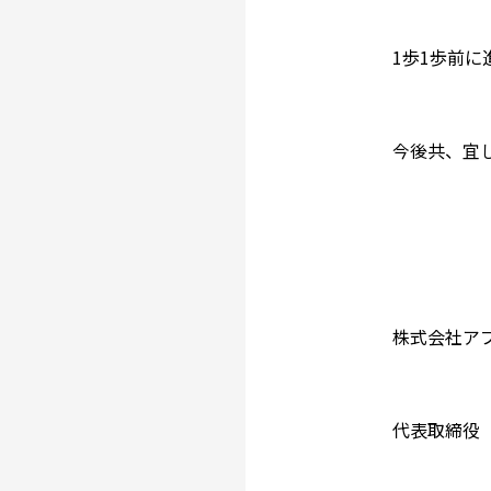
1歩1歩前
今後共、宜
株式会社ア
代表取締役