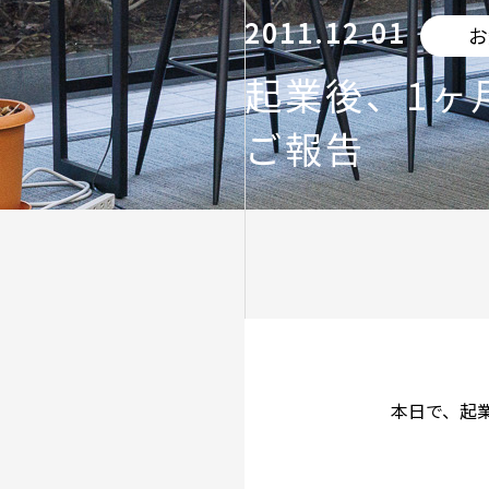
2011.12.01
お
起業後、1ヶ
ご報告
本日で、起