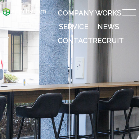
COMPANY
WORKS
SERVICE
NEWS
CONTACT
RECRUIT