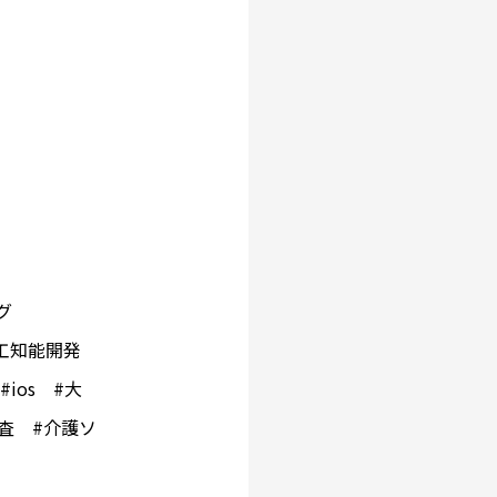
グ
I #人工知能開発
#ios #大
調査 #介護ソ