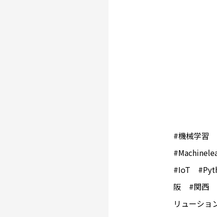
#機械学習
#Machine
#IoT #Py
阪 #関西 
リューション