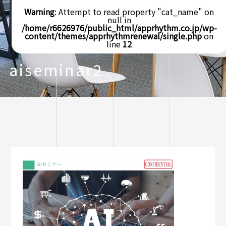
Warning
: Attempt to read property "cat_name" on
null in
/home/r6626976/public_html/apprhythm.co.jp/wp-
content/themes/apprhythmrenewal/single.php
on
line
12
aiseminar2