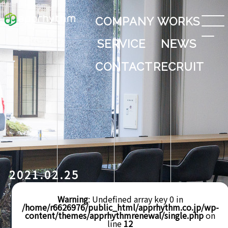
COMPANY
WORKS
SERVICE
NEWS
CONTACT
RECRUIT
2021.02.25
Warning
: Undefined array key 0 in
/home/r6626976/public_html/apprhythm.co.jp/wp-
content/themes/apprhythmrenewal/single.php
on
line
12