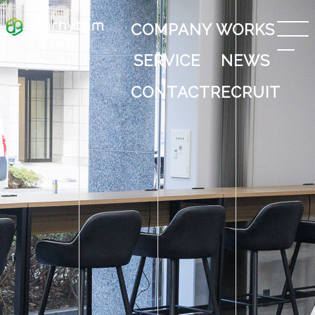
COMPANY
WORKS
SERVICE
NEWS
CONTACT
RECRUIT