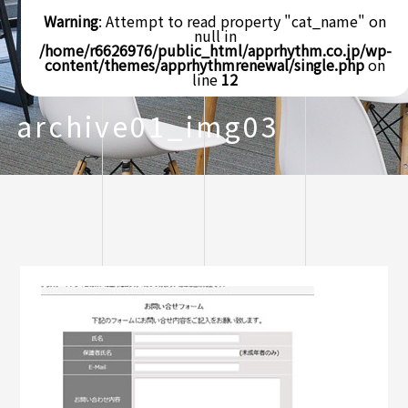
Warning
: Attempt to read property "cat_name" on
null in
/home/r6626976/public_html/apprhythm.co.jp/wp-
content/themes/apprhythmrenewal/single.php
on
line
12
archive01_img03