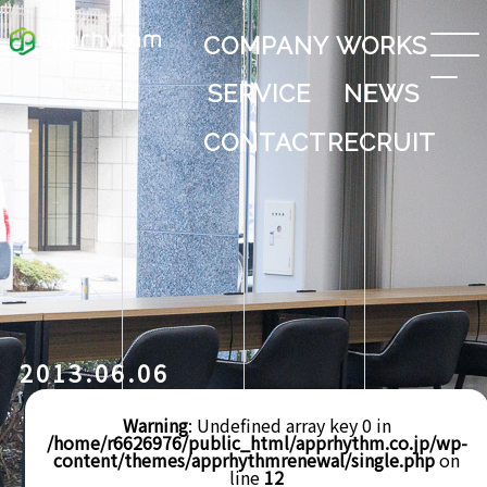
COMPANY
WORKS
SERVICE
NEWS
CONTACT
RECRUIT
2013.06.06
Warning
: Undefined array key 0 in
/home/r6626976/public_html/apprhythm.co.jp/wp-
content/themes/apprhythmrenewal/single.php
on
line
12