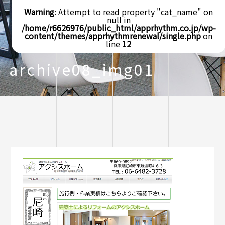
Warning
: Attempt to read property "cat_name" on
null in
/home/r6626976/public_html/apprhythm.co.jp/wp-
content/themes/apprhythmrenewal/single.php
on
line
12
archive08_img01