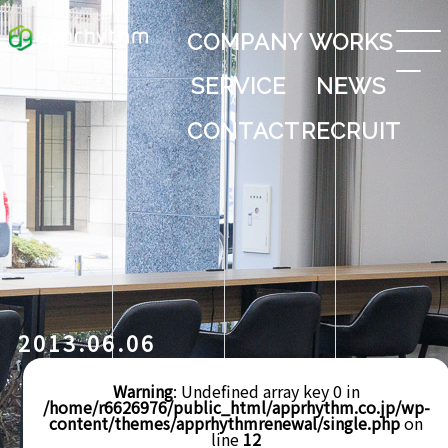
COMPANY
WORKS
SERVICE
NEWS
CONTACT
RECRUIT
2013.06.06
Warning
: Undefined array key 0 in
/home/r6626976/public_html/apprhythm.co.jp/wp-
content/themes/apprhythmrenewal/single.php
on
line
12