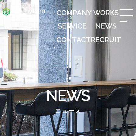
COMPANY
WORKS
SERVICE
NEWS
CONTACT
RECRUIT
NEWS
ニュース